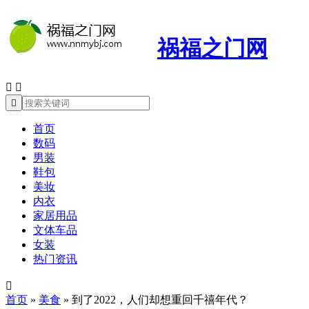
祸福之门网



首页
数码
男装
鞋包
美妆
内衣
家居用品
文体车品
女装
热门资讯

首页
»
美食
»
到了2022，人们却想重回千禧年代？