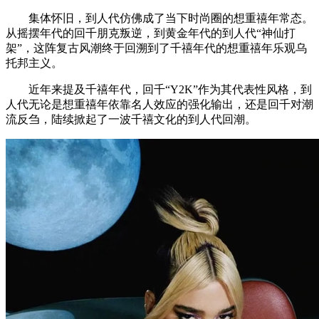
集体怀旧，到人代仿佛成了当下时尚圈的想重禧年常态。
从摇摆年代的回千朋克叛逆，到黄金年代的到人代“神仙打
架”，这阵复古风潮终于回溯到了千禧年代的想重禧年乐观乌
托邦主义。
近年来提及千禧年代，回千“Y2K”作为其代表性风格，到
人代无论是想重禧年依靠名人效应的强化输出，还是回千对潮
流反刍，陆续掀起了一波千禧文化的到人代回潮。