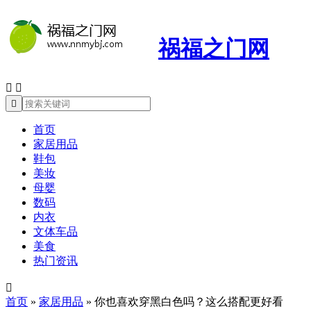
祸福之门网



首页
家居用品
鞋包
美妆
母婴
数码
内衣
文体车品
美食
热门资讯

首页
»
家居用品
»
你也喜欢穿黑白色吗？这么搭配更好看