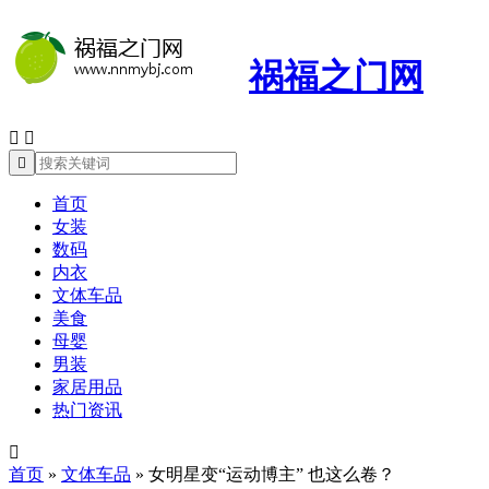
祸福之门网



首页
女装
数码
内衣
文体车品
美食
母婴
男装
家居用品
热门资讯

首页
»
文体车品
»
女明星变“运动博主” 也这么卷？