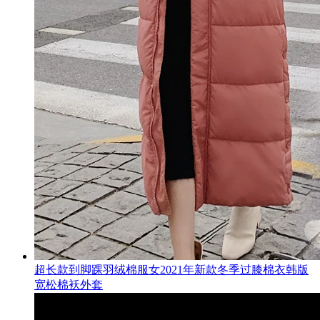
超长款到脚踝羽绒棉服女2021年新款冬季过膝棉衣韩版
宽松棉袄外套