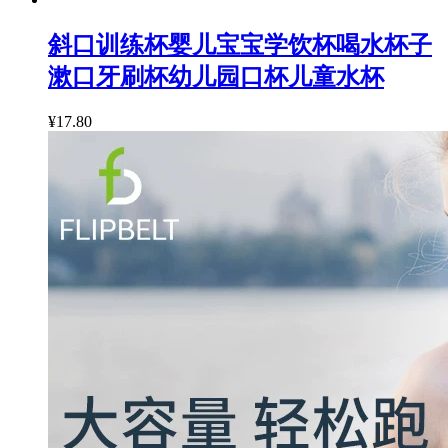
斜口训练杯婴儿宝宝学饮杯喝水杯子
漱口牙刷杯幼儿园口杯儿童水杯
¥17.80