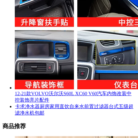
12-21款VOLVO沃尔沃S60L XC60 V60汽车内饰改装中
控装饰亮片配件
卡求净水器厨房家用直饮自来水前置过滤器台式五级超
滤净水机包邮
商品推荐