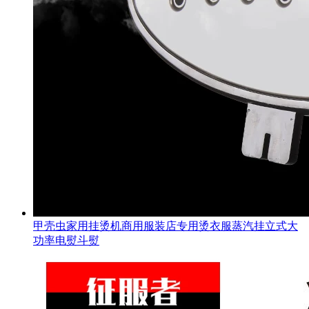
甲壳虫家用挂烫机商用服装店专用烫衣服蒸汽挂立式大
功率电熨斗熨