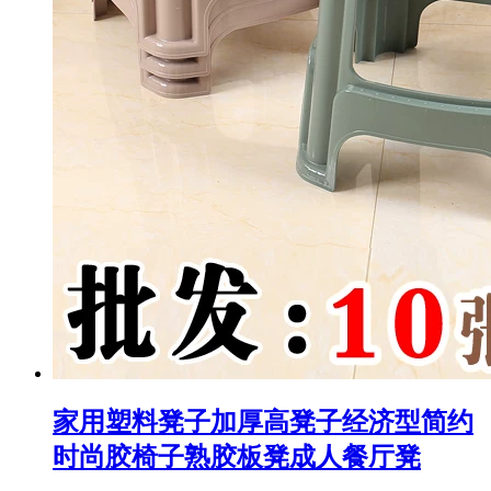
家用塑料凳子加厚高凳子经济型简约
时尚胶椅子熟胶板凳成人餐厅凳