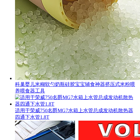
科巢婴儿米糊软勺奶瓶硅胶宝宝辅食神器挤压式米粉喂
养喂食器工具
适用于荣威750名爵MG7水箱上水管总成发动机散热器
四通下水管1.8T