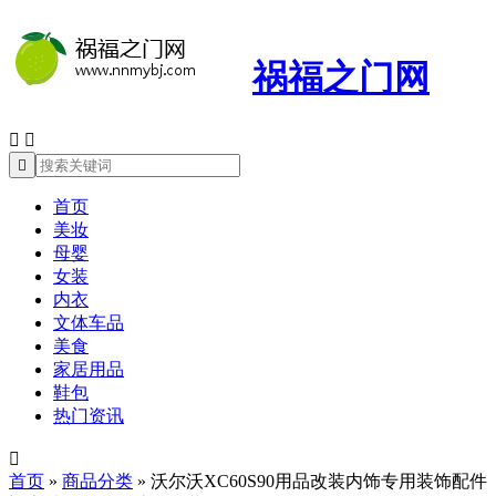
祸福之门网



首页
美妆
母婴
女装
内衣
文体车品
美食
家居用品
鞋包
热门资讯

首页
»
商品分类
»
沃尔沃XC60S90用品改装内饰专用装饰配件