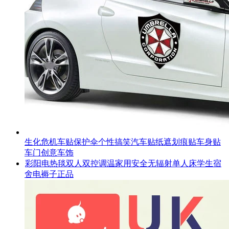
生化危机车贴保护伞个性搞笑汽车贴纸遮划痕贴车身贴
车门创意车饰
彩阳电热毯双人双控调温家用安全无辐射单人床学生宿
舍电褥子正品