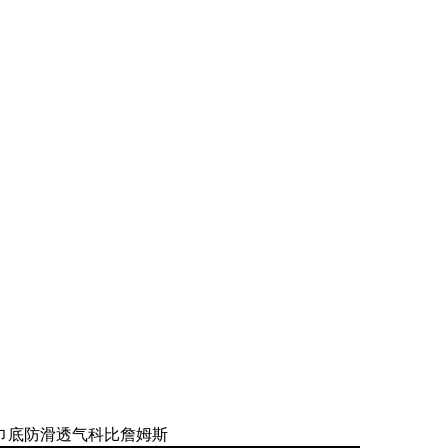
巾底防滑透气科比詹姆斯