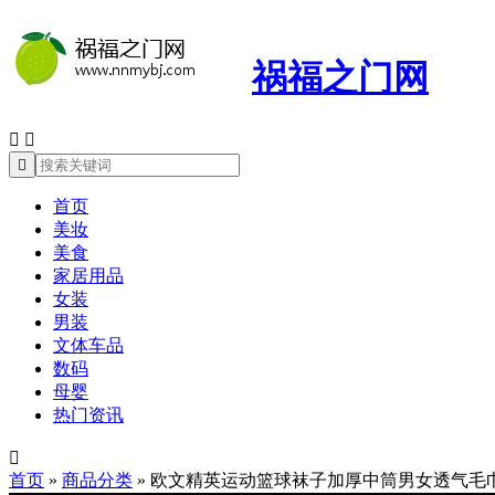
祸福之门网



首页
美妆
美食
家居用品
女装
男装
文体车品
数码
母婴
热门资讯

首页
»
商品分类
»
欧文精英运动篮球袜子加厚中筒男女透气毛