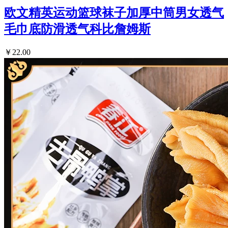
欧文精英运动篮球袜子加厚中筒男女透气
毛巾底防滑透气科比詹姆斯
￥22.00