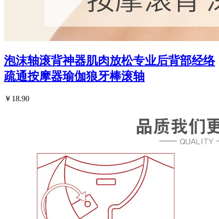
泡沫轴滚背神器肌肉放松专业后背部经络
疏通按摩器瑜伽狼牙棒滚轴
￥18.90