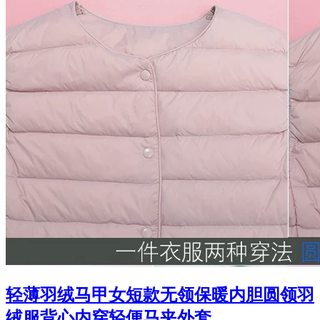
轻薄羽绒马甲女短款无领保暖内胆圆领羽
绒服背心内穿轻便马夹外套