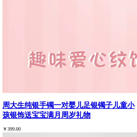
周大生纯银手镯一对婴儿足银镯子儿童小
孩银饰送宝宝满月周岁礼物
￥399.00