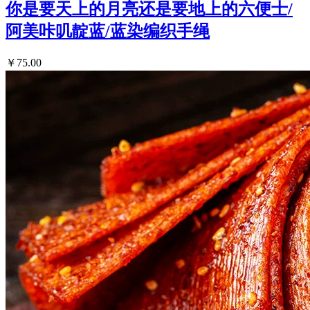
你是要天上的月亮还是要地上的六便士/
阿美咔叽靛蓝/蓝染编织手绳
￥75.00