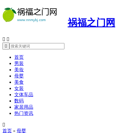
祸福之门网



首页
男装
美妆
母婴
美食
女装
文体车品
数码
家居用品
热门资讯

首页
»
母婴