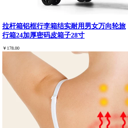
拉杆箱铝框行李箱结实耐用男女万向轮旅
行箱24加厚密码皮箱子28寸
￥178.00