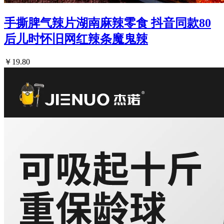
手撕脾气辣片湖南麻辣零食 抖音同款80
后儿时怀旧网红辣条魔鬼辣
￥19.80