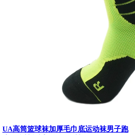
UA高筒篮球袜加厚毛巾底运动袜男子跑