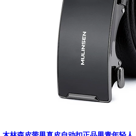
木林森皮带男真皮自动扣正品男青年轻人