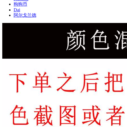
狗狗币
Dai
阿尔戈兰德