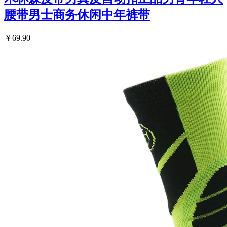
腰带男士商务休闲中年裤带
￥69.90