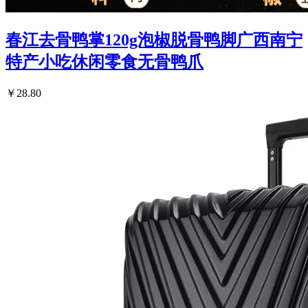
春江去骨鸭掌120g泡椒脱骨鸭脚广西南宁
特产小吃休闲零食无骨鸭爪
￥28.80