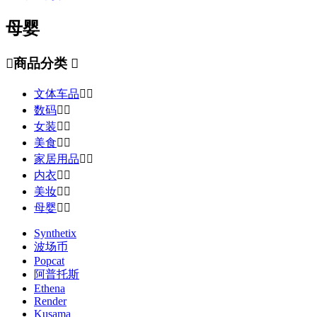
母婴

商品分类

文体车品


数码


女装


美食


家居用品


内衣


美妆


母婴


Synthetix
波场币
Popcat
阿普托斯
Ethena
Render
Kusama