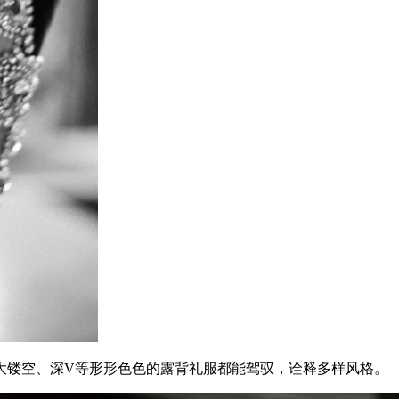
镂空、深V等形形色色的露背礼服都能驾驭，诠释多样风格。