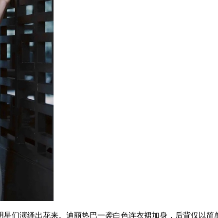
星们演绎出花来。迪丽热巴一袭白色连衣裙加身，后背仅以简单