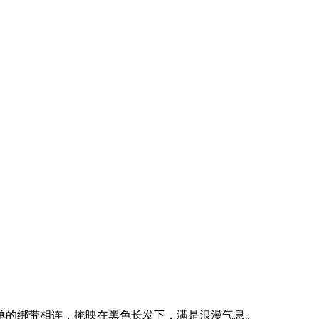
的绑带相连，掩映在黑色长发下，满是浪漫气息。