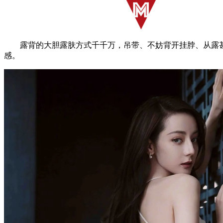
露背的大胆露肤方式千千万，吊带、不妨背开挂脖、从露甚
感。