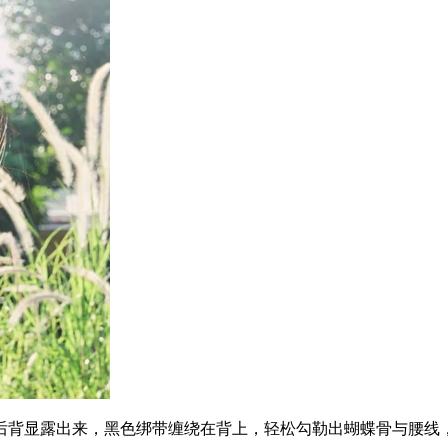
背显露出来，黑色绑带缠绕在背上，轻松勾勒出蝴蝶骨与腰线