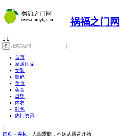
祸福之门网



首页
家居用品
女装
数码
美妆
美食
母婴
内衣
鞋包
热门资讯

首页
»
美妆
»
大胆露肤，不妨从露背开始