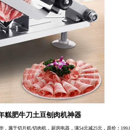
年糕肥牛刀土豆刨肉机神器
，属于切片机/切肉机，厨房电器，满54元减25元，原价：199.00