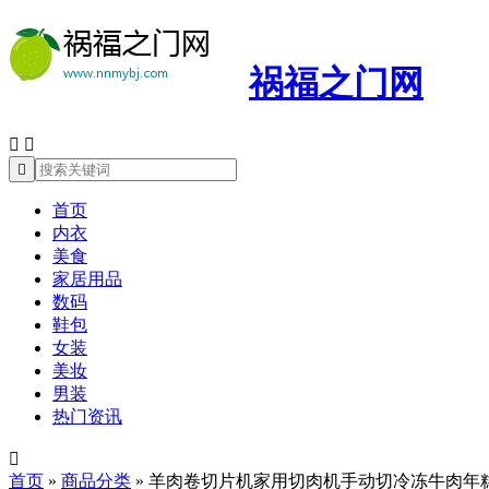
祸福之门网



首页
内衣
美食
家居用品
数码
鞋包
女装
美妆
男装
热门资讯

首页
»
商品分类
»
羊肉卷切片机家用切肉机手动切冷冻牛肉年