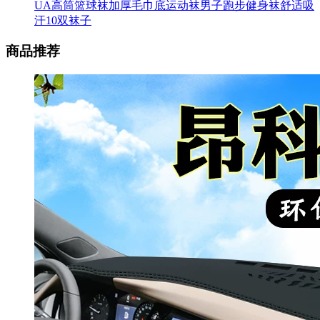
UA高筒篮球袜加厚毛巾底运动袜男子跑步健身袜舒适吸
汗10双袜子
商品推荐