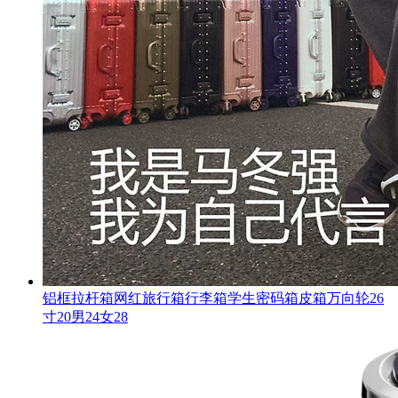
铝框拉杆箱网红旅行箱行李箱学生密码箱皮箱万向轮26
寸20男24女28