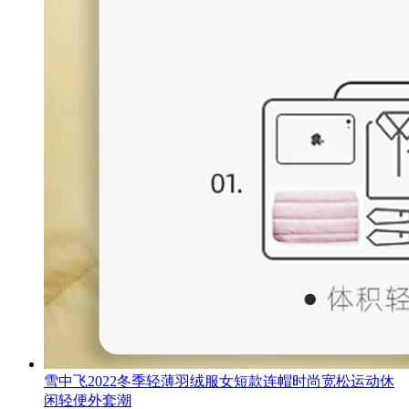
雪中飞2022冬季轻薄羽绒服女短款连帽时尚宽松运动休
闲轻便外套潮