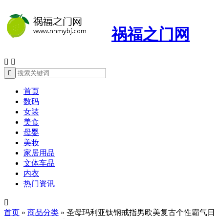
祸福之门网



首页
数码
女装
美食
母婴
美妆
家居用品
文体车品
内衣
热门资讯

首页
»
商品分类
»
圣母玛利亚钛钢戒指男欧美复古个性霸气日