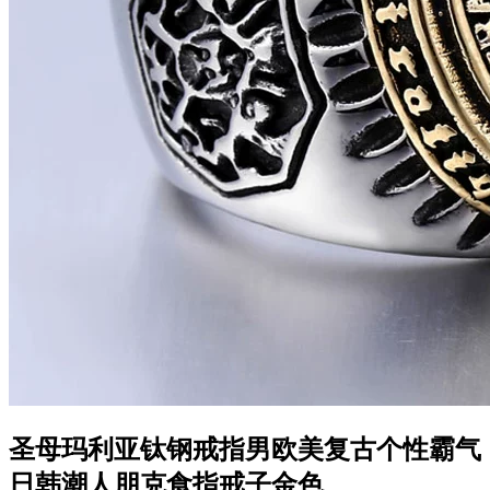
圣母玛利亚钛钢戒指男欧美复古个性霸气
日韩潮人朋克食指戒子金色