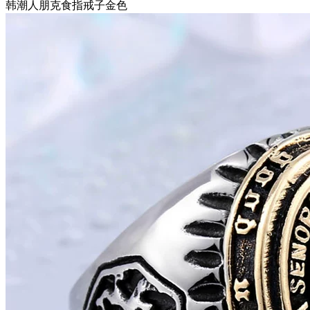
韩潮人朋克食指戒子金色