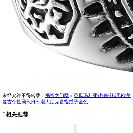
未经允许不得转载：
祸福之门网
»
圣母玛利亚钛钢戒指男欧美
复古个性霸气日韩潮人朋克食指戒子金色

相关推荐