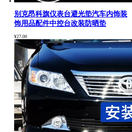
别克昂科旗仪表台避光垫汽车内饰装
饰用品配件中控台改装防晒垫
¥27.00