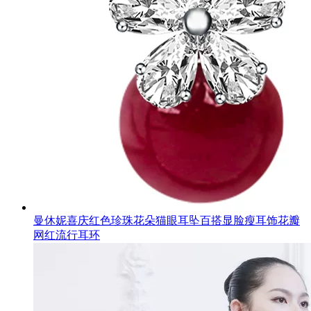
曼休妮喜庆红色珍珠花朵猫眼耳坠百搭显脸瘦耳饰花瓣
网红流行耳环