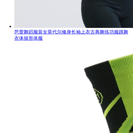
芭蕾舞蹈服装女莫代尔修身长袖上衣古典舞练功服跳舞
衣体操形体服