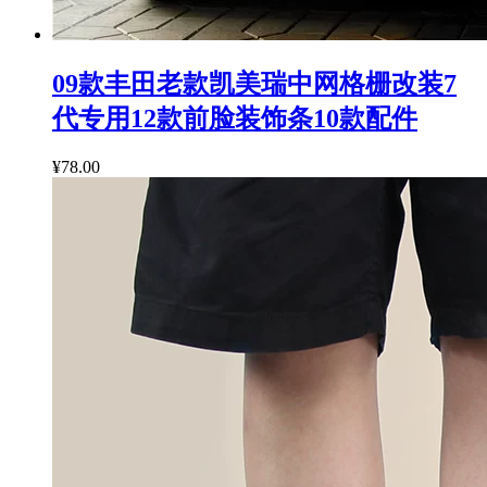
09款丰田老款凯美瑞中网格栅改装7
代专用12款前脸装饰条10款配件
¥78.00