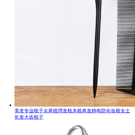
美发专业梳子尖尾梳理发梳木梳卷发静电防化妆梳女士
长发大齿梳子