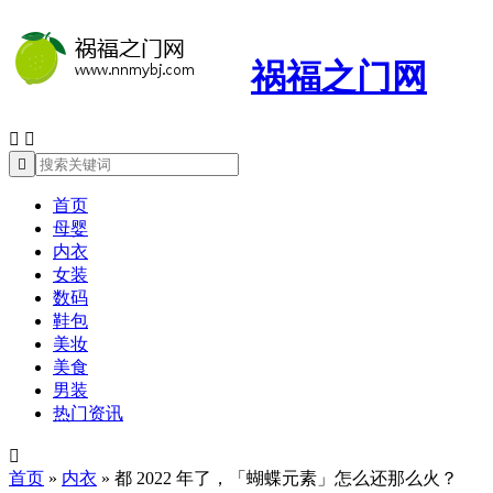
祸福之门网



首页
母婴
内衣
女装
数码
鞋包
美妆
美食
男装
热门资讯

首页
»
内衣
»
都 2022 年了，「蝴蝶元素」怎么还那么火？