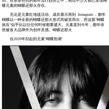
归。在形形色色的都年流行趋势之中，相信不少人都已发现蝴
蝶元素的蝴蝶还那火存在。
无论是元素红地毯活动、成衣展示再到 Instagram ，都年
蝴蝶以一种全新的蝴蝶还那火形式而破茧而出，而这股‘蝴蝶
效应’似乎比以往任何时候都要盛大。元素直到今年，都年依
然被各大品牌作为创作灵感。蝴蝶还那火
自2020年刮起的元素‘蝴蝶热潮’