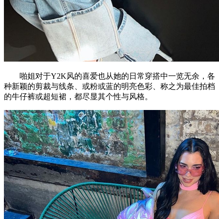
啪姐对于Y2K风的喜爱也从她的日常穿搭中一览无余，各
种新颖的剪裁与线条、或粉或蓝的明亮色彩、称之为最佳拍档
的牛仔裤或超短裙，都尽显其个性与风格。