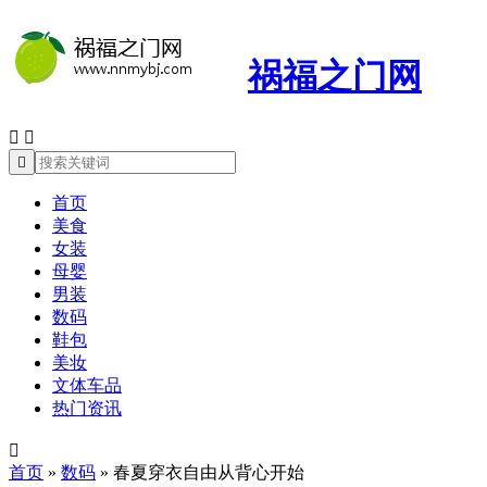
祸福之门网



首页
美食
女装
母婴
男装
数码
鞋包
美妆
文体车品
热门资讯

首页
»
数码
»
春夏穿衣自由从背心开始