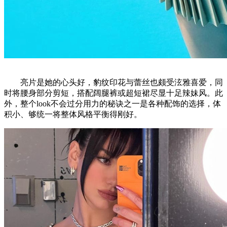
亮片是她的心头好，豹纹印花与蕾丝也颇受泫雅喜爱，同
时将腰身部分剪短，搭配阔腿裤或超短裙尽显十足辣妹风。此
外，整个look不会过分用力的秘诀之一是各种配饰的选择，体
积小、够统一将整体风格平衡得刚好。