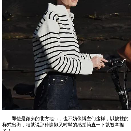
即使是微凉的北方地带，也不妨像博主们这样，以披挂的
样式出街，咱就说那种慵懒又时髦的感觉简直一下就被拿捏
了！