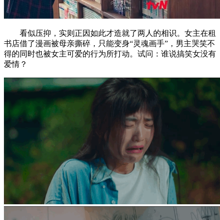
看似压抑，实则正因如此才造就了两人的相识。女主在租
书店借了漫画被母亲撕碎，只能变身“灵魂画手”，男主哭笑不
得的同时也被女主可爱的行为所打动。试问：谁说搞笑女没有
爱情？