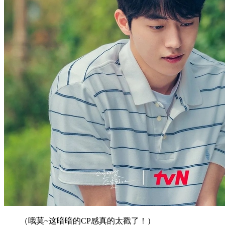
（哦莫~这暗暗的CP感真的太戳了！）