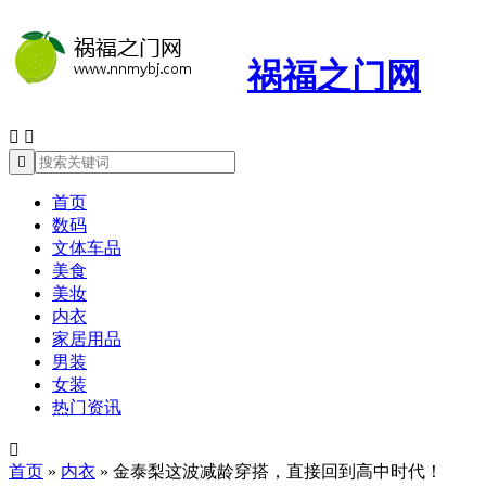
祸福之门网



首页
数码
文体车品
美食
美妆
内衣
家居用品
男装
女装
热门资讯

首页
»
内衣
»
金泰梨这波减龄穿搭，直接回到高中时代！