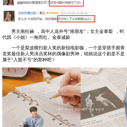
男主南柱赫 ，高中人送外号“南朋友”；女主金泰梨 ，时
代因《小姐》一炮而红。金泰减龄
一个是梨波横扫新人奖的新锐电影咖，一个是穿搭手握青
龙奖最佳新人男演员奖杯的偶像剧男神，咱就说这个剧是不是
属于“入股不亏”的那种吧！