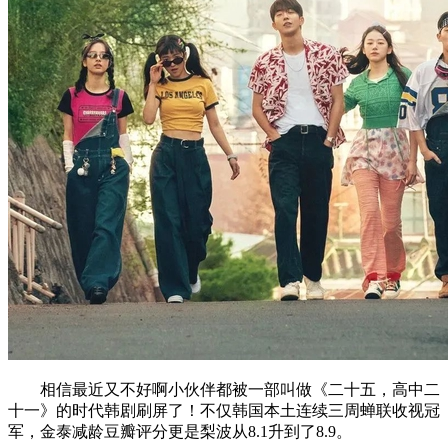
相信最近又不好啊小伙伴都被一部叫做《二十五，高中二
十一》的时代韩剧刷屏了！不仅韩国本土连续三周蝉联收视冠
军，金泰减龄豆瓣评分更是梨波从8.1升到了8.9。