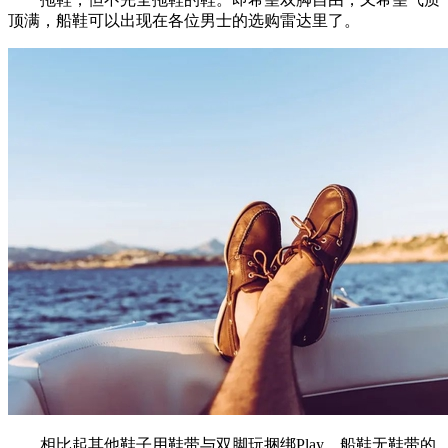
顶满，船鞋可以出现在各位男士的选购雷达里了。
相比起其他鞋子用鞋带与双脚玩捆绑Play，船鞋无鞋带的