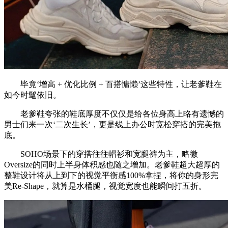
毕竟‘增高 + 优化比例 + 百搭慵懒’这些特性，让老爹鞋在
如今时髦依旧。
老爹鞋夸张的鞋底厚度不仅仅是给各位身高上略有遗憾的
男士们来一次‘二次生长’，更是线上办公时宽松穿搭的完美拖
底。
SOHO场景下的穿搭往往帽衫和宽腿裤为主，略微
Oversize的同时上半身体积感也随之增加。老爹鞋超大超厚的
整鞋设计将从上到下的视觉平衡感100%拿捏，将你的身形完
美Re-Shape，就算是水桶腿，视觉宽度也能瞬间打五折。