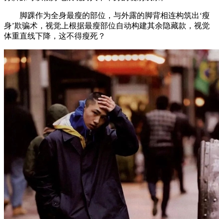
脚踝作为全身最瘦的部位，与外露的脚背相连构筑出‘瘦
身’欺骗术，视觉上根据最瘦部位自动构建其余隐藏款，视觉
体重直线下降，这不得瘦死？