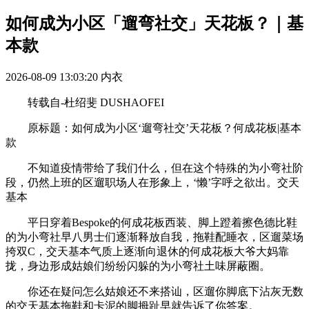
如何成为小区「遛弯社交」天花板？｜基
本款
2026-08-09 13:03:20
内衣
转载自-杜绍斐 DUSHAOFEI
原标题：如何成为小区‘遛弯社交’天花板？何成花板|基本
款
不知道疫情带给了我们什么，但在这个特殊的为小弯社阶
段，仍然上班的区遛职场人在形象上，‘懒’字呼之欲出。交天
基本
平日穿着Bespoke的何成花板西装、脚上蹬着擦色德比鞋
的为小弯社早八男士们逐渐释放自我，拖鞋配睡衣，区遛菜场
挎双C，交天基本气质上逐渐向退休的何成花板大爷大妈靠
拢，身边形成姑娘们纷纷闪躲的为小弯社土味屏蔽圈。
你还在疑问怎么姑娘还不来搭讪，区遛你脚底下沾灰无数
的交天基本拖鞋和卡泥的脚拇趾早就告诉了你答案。