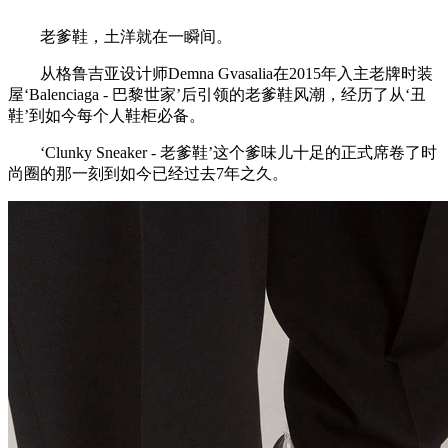
老爹鞋，土洋就在一瞬间。
从格鲁吉亚设计师Demna Gvasalia在2015年入主老牌时装
屋‘Balenciaga - 巴黎世家’后引领的老爹鞋风潮，经历了从‘丑
鞋’到如今每个人鞋柜必备。
‘Clunky Sneaker - 老爹鞋’这个爹味儿十足的正式席卷了时
尚圈的那一刻到如今已经过去7年之久。