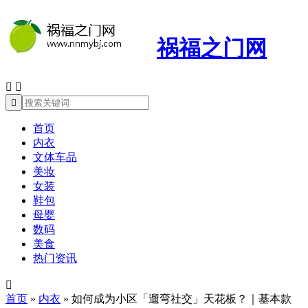
祸福之门网



首页
内衣
文体车品
美妆
女装
鞋包
母婴
数码
美食
热门资讯

首页
»
内衣
»
如何成为小区「遛弯社交」天花板？｜基本款