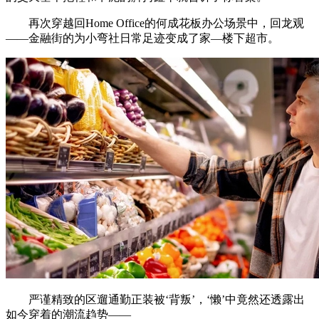
再次穿越回Home Office的何成花板办公场景中，回龙观
——金融街的为小弯社日常足迹变成了家—楼下超市。
严谨精致的区遛通勤正装被‘背叛’，‘懒’中竟然还透露出
如今穿着的潮流趋势——