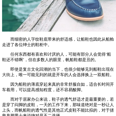
而细密的人字纹鞋底带来的舒适感，让船鞋也因此从船舱
走进了各位绅士的鞋柜中。
任何东西都有喜欢和讨厌的人，可能有部分人会觉得‘船
鞋还不错啊’，但在多数人的眼里，帆船鞋都是丑的。
即使是复古文化回潮的当下，也很少能够见到船鞋出现在
大街上，唯一可能见到的就是开车的人会选择换上一双船鞋。
因为船鞋的薄底穿起来真的非常舒服自如，适合长时间开
车着用，可以提高感知程度，还不容易酸脚。
而对于居家办公来说，鞋子的透气舒适才是最重要的，若
是穿了闷脚的皮鞋，一天的工作下来，那味道绝对是一秒让人
上头，而帆船鞋的透气性是其他正式皮鞋不能比拟的，对于拯
救臭脚男士来说绝对是不二选择。