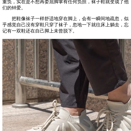
重负，实在是不想再委屈脚掌有任何负担，袜子鞋就变成了他
们的钟爱。
把鞋像袜子一样舒适地穿在脚上，会有一瞬间地疏忽，似
乎感觉自己没有穿鞋只穿了袜子，忽地一下就往床上躺去，忘
记有一双鞋还在自己脚上未曾脱下。