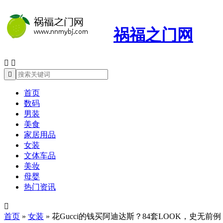
祸福之门网



首页
数码
男装
美食
家居用品
女装
文体车品
美妆
母婴
热门资讯

首页
»
女装
»
花Gucci的钱买阿迪达斯？84套LOOK，史无前例