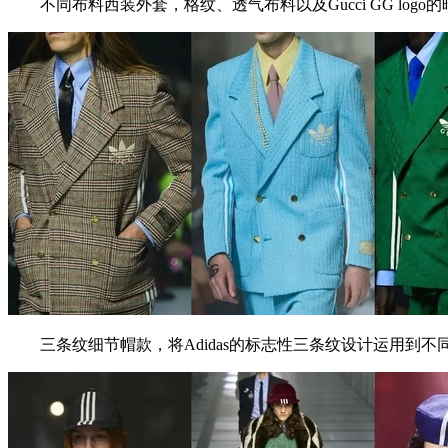
不同布料西装外套，格纹、透气布料以及Gucci GG logo
三条纹细节帽款，将Adidas的标志性三条纹设计运用到不