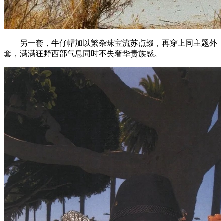
另一套，牛仔帽加以繁杂珠宝流苏点缀，再穿上同主题外
套，满满狂野西部气息同时不失奢华贵族感。