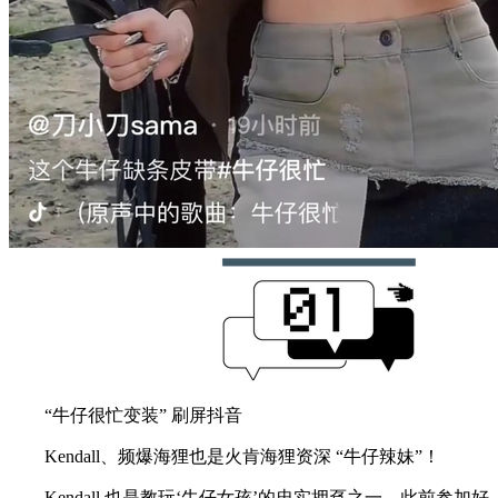
“牛仔很忙变装” 刷屏抖音
Kendall、频爆海狸也是火肯海狸资深 “牛仔辣妹”！
Kendall 也是教玩‘牛仔女孩’的忠实拥趸之一。此前参加好