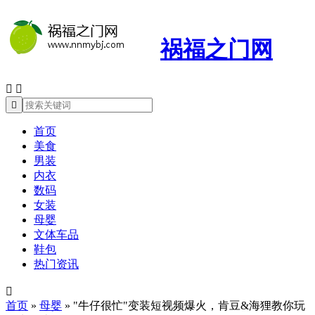
祸福之门网



首页
美食
男装
内衣
数码
女装
母婴
文体车品
鞋包
热门资讯

首页
»
母婴
»
"牛仔很忙"变装短视频爆火，肯豆&海狸教你玩