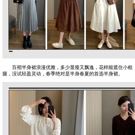
百褶半身裙浪漫优雅，多少显瘦又飘逸，花样能遮住小粗
腿，没试轻盈灵动，春季绝对是半身春夏的首选半身裙。