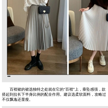
百褶裙的裙选独特之处就在它的“百褶”上，垂坠感强，款
搭起到拉长下半身比例的配全作用。建议选柔软面料，攻略过
不仅飘逸还显瘦。