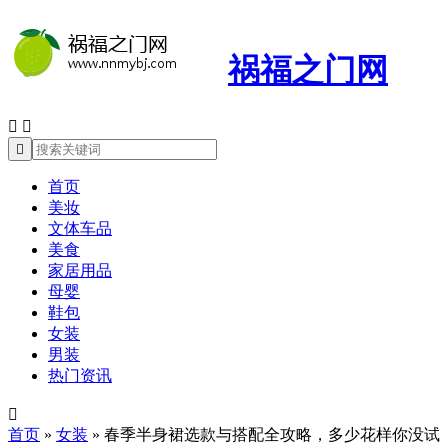
祸福之门网



首页
美妆
文体车品
美食
家居用品
母婴
鞋包
女装
男装
热门资讯

首页
»
女装
»
春季半身裙选款与搭配全攻略，多少花样你没试