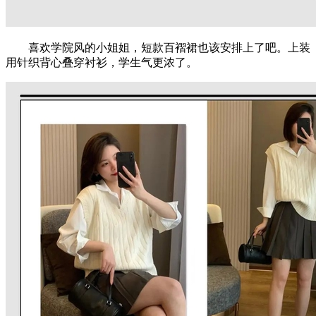
喜欢学院风的小姐姐，短款百褶裙也该安排上了吧。上装
用针织背心叠穿衬衫，学生气更浓了。