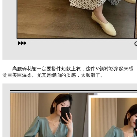
高腰碎花裙一定要搭件短款上衣，这件V领衬衫穿起来感
觉巨美巨温柔。尤其是缎面的质感，太顺滑了。