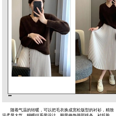
随着气温的转暖，可以把毛衣换成宽松版型的衬衫，精致
温柔显大气。蝴蝶结系带设计，顺带修饰颈部线条，衬托脸