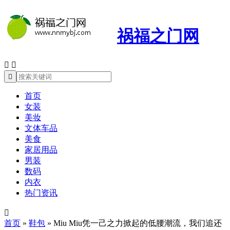
祸福之门网



首页
女装
美妆
文体车品
美食
家居用品
男装
数码
内衣
热门资讯

首页
»
鞋包
»
Miu Miu凭一己之力掀起的低腰潮流，我们追还