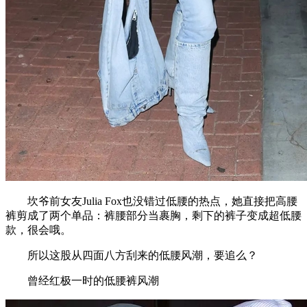
坎爷前女友Julia Fox也没错过低腰的热点，她直接把高腰
裤剪成了两个单品：裤腰部分当裹胸，剩下的裤子变成超低腰
款，很会哦。
所以这股从四面八方刮来的低腰风潮，要追么？
曾经红极一时的低腰裤风潮