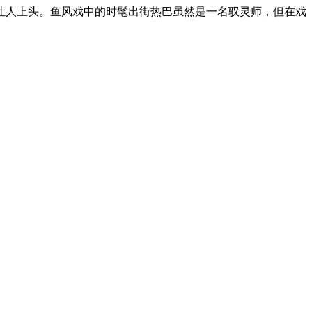
人上头。鱼风戏中的时髦出街热巴虽然是一名驭灵师，但在戏