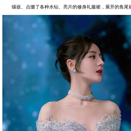
镶嵌、点缀了各种水钻、亮片的修身礼服裙，展开的鱼尾裙摆