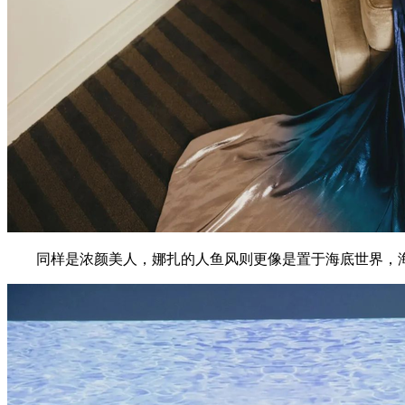
同样是浓颜美人，娜扎的人鱼风则更像是置于海底世界，海