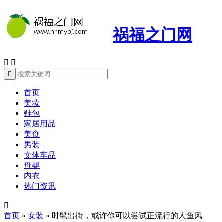
祸福之门网



首页
美妆
鞋包
家居用品
美食
男装
文体车品
母婴
内衣
热门资讯

首页
»
女装
»
时髦出街，或许你可以尝试正流行的人鱼风