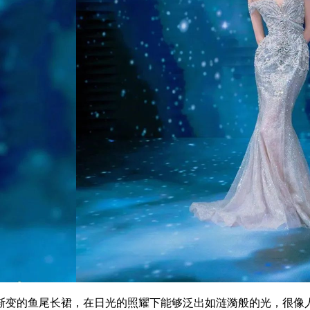
变的鱼尾长裙，在日光的照耀下能够泛出如涟漪般的光，很像人