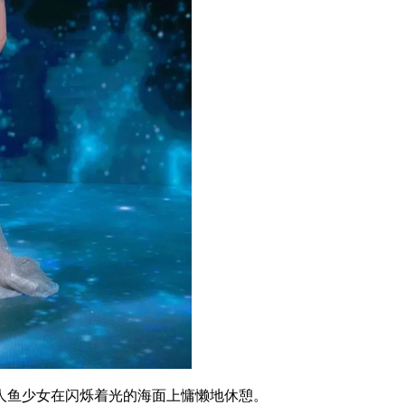
鱼少女在闪烁着光的海面上慵懒地休憩。