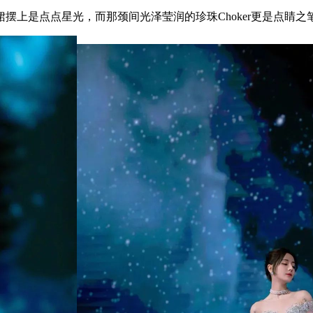
上是点点星光，而那颈间光泽莹润的珍珠Choker更是点睛之