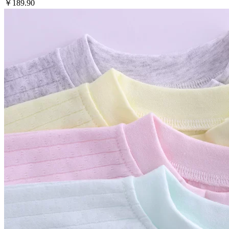
￥189.90