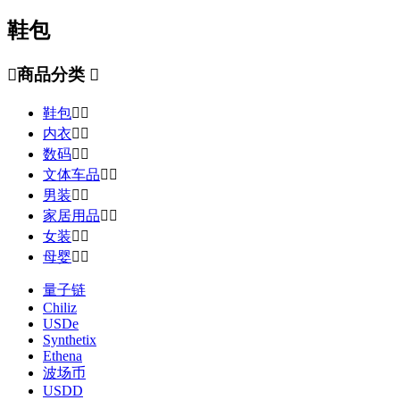
鞋包

商品分类

鞋包


内衣


数码


文体车品


男装


家居用品


女装


母婴


量子链
Chiliz
USDe
Synthetix
Ethena
波场币
USDD