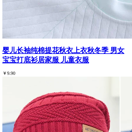
婴儿长袖纯棉提花秋衣上衣秋冬季 男女
宝宝打底衫居家服 儿童衣服
￥9.90