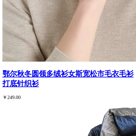
鄂尔秋冬圆领多绒衫女斯宽松市毛衣毛衫
打底针织衫
￥249.00