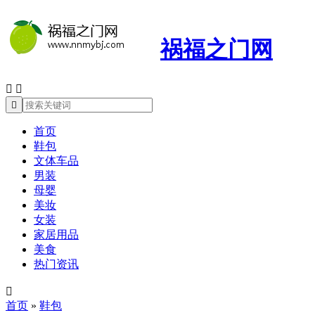
祸福之门网



首页
鞋包
文体车品
男装
母婴
美妆
女装
家居用品
美食
热门资讯

首页
»
鞋包