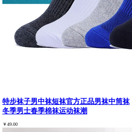
特步袜子男中袜短袜官方正品男袜中筒袜
冬季男士春季棉袜运动袜潮
￥49.00