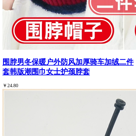
围脖男冬保暖户外防风加厚骑车加绒二件
套韩版潮围巾女士护颈脖套
￥24.80