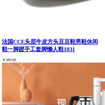
法国CCE头层牛皮方头豆豆鞋男鞋休闲
鞋一脚蹬手工套脚懒人鞋1031
￥389.00