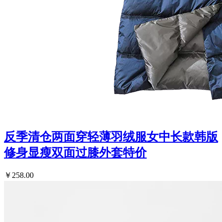
反季清仓两面穿轻薄羽绒服女中长款韩版
修身显瘦双面过膝外套特价
￥258.00