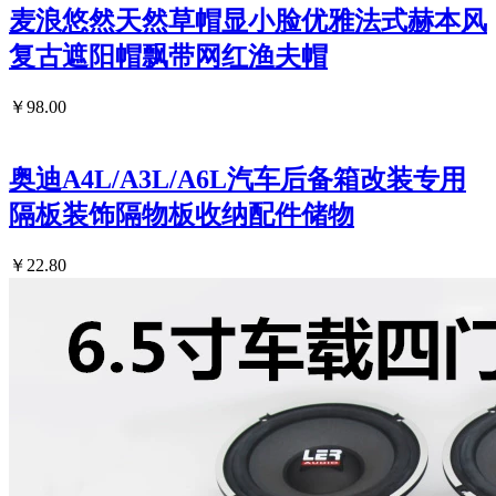
麦浪悠然天然草帽显小脸优雅法式赫本风
复古遮阳帽飘带网红渔夫帽
￥98.00
奥迪A4L/A3L/A6L汽车后备箱改装专用
隔板装饰隔物板收纳配件储物
￥22.80