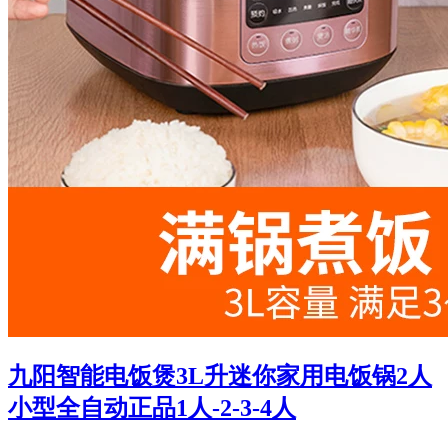
九阳智能电饭煲3L升迷你家用电饭锅2人
小型全自动正品1人-2-3-4人