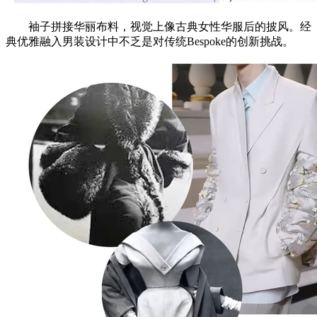
袖子拼接华丽布料，视觉上像古典女性华服后的披风。经
典优雅融入男装设计中不乏是对传统Bespoke的创新挑战。