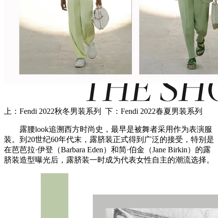
上：Fendi 2022秋冬男装系列 下：Fendi 2022春夏男装系列
露腰look追溯西方时尚史，最早是被舞者采用作为表演服
装。到20世纪60年代末，露脐装正式得到广泛的接受，特别是
在芭芭拉·伊登（Barbara Eden）和简·伯金（Jane Birkin）的露
脐装造型曝光后，露脐装一时成为代表女性自主的潮流选择。