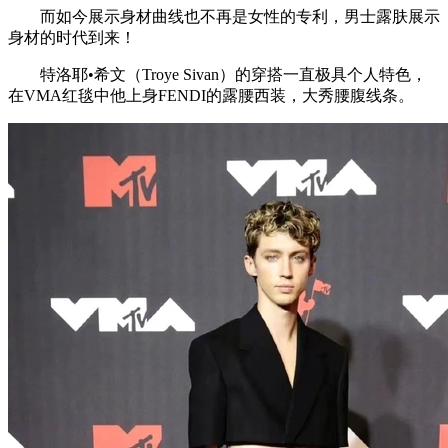
而如今展示身材曲线也不再是女性的专利，男士露肤展示
身材的时代到来！
特洛耶•希文（Troye Sivan）的穿搭一直极具个人特色，
在VMA红毯中他上身FENDI的露腰西装，大秀腰腹线条。