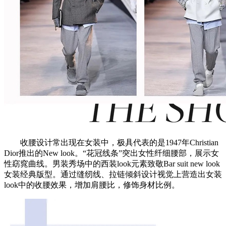
收腰设计常出现在女装中，极具代表的是1947年Christian
Dior推出的New look。“花冠线条”突出女性纤细腰部，展示女
性窈窕曲线。男装秀场中的西装look元素致敬Bar suit new look
女装经典版型。通过缝纫线、拉链倾斜设计视觉上营造出女装
look中的收腰效果，增加肩腰比，修饰身材比例。