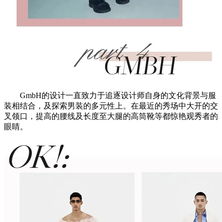
GmbH的设计一直致力于追逐设计师自身的文化背景与服
装相结合，及探索男装的多元性上。在最近的秀场中大开的交
叉领口，提高的腰线及长度至大腿的高筒靴等都惊艳观秀者的
眼睛。