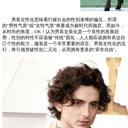
男装女性化意味着打破社会的性别束缚的偏见，所谓
的“男性气质”或“女性气质”将要成为被时代所抛弃。而如今，
从时尚的角度，OK！认为男装女装化是一个良性的发展趋
势，性别的特性不应该被“传统”固化，人人都应该拥有表达自
己个性的权力，服装是一个非常重要的语言。男装女性化的流
行，将引领突破性别二元论，从而拥有更多的‘穿衣自由’。