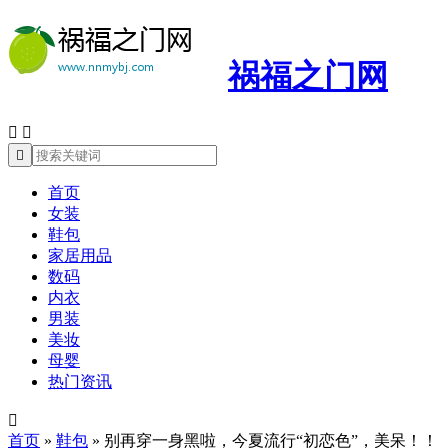
祸福之门网



首页
女装
鞋包
家居用品
数码
内衣
男装
美妆
母婴
热门资讯

首页
»
鞋包
»
别再穿一身黑啦，今夏流行“初恋色”，美呆！！