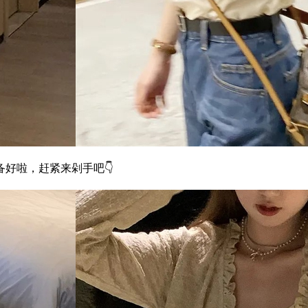
好啦，赶紧来剁手吧👇